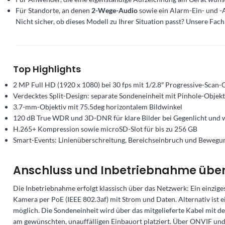
Für Standorte, an denen
2-Wege-Audio
sowie ein Alarm-Ein- und -
Nicht sicher, ob dieses Modell zu Ihrer Situation passt? Unsere Fac
Top Highlights
2 MP Full HD (1920 x 1080) bei 30 fps mit 1/2.8″ Progressive-Sca
Verdecktes Split-Design: separate Sondeneinheit mit Pinhole-Objekt
3.7-mm-Objektiv mit 75.5deg horizontalem Bildwinkel
120 dB True WDR und 3D-DNR für klare Bilder bei Gegenlicht und w
H.265+ Kompression sowie microSD-Slot für bis zu 256 GB
Smart-Events: Linienüberschreitung, Bereichseinbruch und Beweg
Anschluss und Inbetriebnahme über
Die Inbetriebnahme erfolgt klassisch über das Netzwerk: Ein einzige
Kamera per PoE (IEEE 802.3af) mit Strom und Daten. Alternativ ist
möglich. Die Sondeneinheit wird über das mitgelieferte Kabel mit 
am gewünschten, unauffälligen Einbauort platziert. Über ONVIF und 