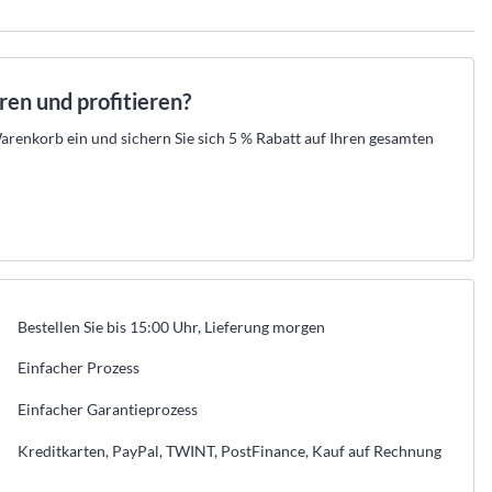
.
raht-Verkabelung und
 Ihr Set aus Zentrale, Meldern und Sirenen
empfehlen die passende Lösung und erstellen
n.
en.
Ihre Offerte zum Festpreis.
tahlschutz
den →
t beraten lassen →
Kostenlos beraten lassen →
r
aren und profitieren?
er
eller Hikvision-Partner
★
Offizieller Hikvision-Partner
52 525 89 88
 aus der Schweiz · 052 525 89 88
Beratung aus der Schweiz · 052 525 89 88
renkorb ein und sichern Sie sich 5 % Rabatt auf Ihren gesamten
→
→
→
n
egorie anzeigen
les aus dieser Kategorie anzeigen
Bestellen Sie bis 15:00 Uhr, Lieferung morgen
Einfacher Prozess
Einfacher Garantieprozess
Kreditkarten, PayPal, TWINT, PostFinance, Kauf auf Rechnung