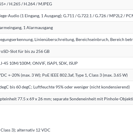
65+ / H.265 / H.264 / MJPEG
ege-Audio (1 Eingang, 1 Ausgang); G.711 / G.722.1 / G.726 / MP2L2 / P
larmeingang, 1 Alarmausgang
egungserkennung, Linienüberschreitung, Bereichseinbruch, Bereich betr
oSD-Slot für bis zu 256 GB
RJ-45 10M/100M; ONVIF, ISAPI, SDK, ISUP
DC +-20% (max. 3 W); PoE IEEE 802.3af, Type 1, Class 3 (max. 3.65 W)
degC bis 60 degC; Luftfeuchte 95% oder weniger (nicht kondensierend)
teinheit 77.5 x 69 x 26 mm; separate Sondeneinheit mit Pinhole-Objekt
Class 3); alternativ 12 VDC