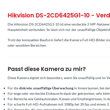
Hikvision DS-2CD6425G1-10 - Ver
Die Hikvision DS-2CD6425G1-10 ist eine verdeckte 2-MP-Netzwerkka
Haupteinheit verbunden. So lässt sich nur der unauffällige Objektiv
Trotz der kompakten Bauform liefert die Kamera Full-HD-Bilder mi
oder sensiblen Bereichen.
Passt diese Kamera zu mir?
Diese Kamera eignet sich besonders, wenn Sie unauffällig und im
Für die
diskrete, unauffällige Überwachung
in Innenräumen, bei der 
Für enge oder versteckte Einbauorte dank der getrennten, sehr klei
Für Bereiche wie Geldautomaten, Kassen und Empfangstresen, in 
Für scharfe Full-HD-Aufnahmen mit 1080p bei 30 fps und einem 3.
Für Anwender, die eine eigenständige Aufzeichnung am Gerät wüns