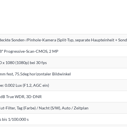
deckte Sonden-/Pinhole-Kamera (Split-Typ, separate Haupteinheit + Son
.8″ Progressive-Scan-CMOS, 2 MP
 x 1080 (1080p) bei 30 fps
mm fest, 75.5deg horizontaler Bildwinkel
e: 0.002 Lux (F1.2, AGC ein)
 dB True WDR, 3D-DNR
ut-Filter, Tag (Farbe) / Nacht (S/W), Auto / Zeitplan
s bis 1/100.000 s