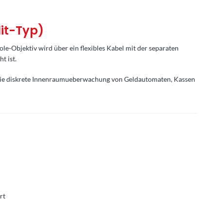
it-Typ)
-Objektiv wird über ein flexibles Kabel mit der separaten
t ist.
ür die diskrete Innenraumueberwachung von Geldautomaten, Kassen
rt