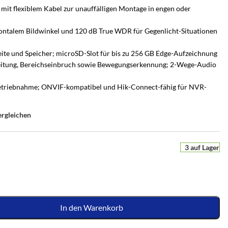
it flexiblem Kabel zur unauffälligen Montage in engen oder
ontalem Bildwinkel und 120 dB True WDR für Gegenlicht-Situationen
te und Speicher; microSD-Slot für bis zu 256 GB Edge-Aufzeichnung
eitung, Bereichseinbruch sowie Bewegungserkennung; 2-Wege-Audio
nbetriebnahme; ONVIF-kompatibel und Hik-Connect-fähig für NVR-
ergleichen
3 auf Lager
UCHSCHUTZ-BERATUNG
PERSÖNLICHE BERATUNG
r
en Sie es
he Alarmanlage passt zu
Nicht sicher, welche Lösung
ion
m Zuhause?
passt?
In den Warenkorb
e
ten –
s Zuhause – mit Bild
armanlagen von Hikvision AX PRO – wir
Sagen Sie uns, was Sie schützen möchten – wir