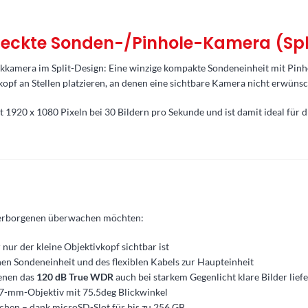
deckte Sonden-/Pinhole-Kamera (Spl
mera im Split-Design: Eine winzige kompakte Sondeneinheit mit Pinhole
kopf an Stellen platzieren, an denen eine sichtbare Kamera nicht erwünsch
t 1920 x 1080 Pixeln bei 30 Bildern pro Sekunde und ist damit ideal f
 Verborgenen überwachen möchten:
nur der kleine Objektivkopf sichtbar ist
nen Sondeneinheit und des flexiblen Kabels zur Haupteinheit
denen das
120 dB True WDR
auch bei starkem Gegenlicht klare Bilder liefe
7-mm-Objektiv mit 75.5deg Blickwinkel
chen – dank microSD-Slot für bis zu 256 GB