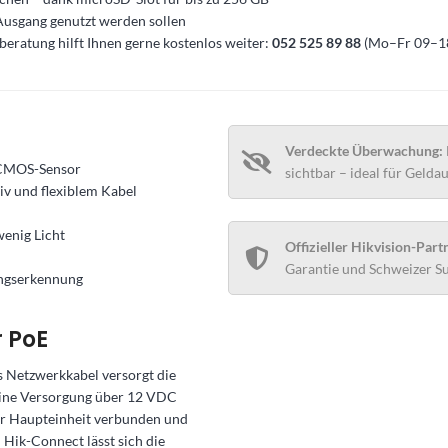
Ausgang genutzt werden sollen
hberatung hilft Ihnen gerne kostenlos weiter:
052 525 89 88
(Mo–Fr 09–18
Verdeckte Überwachung:
n-CMOS-Sensor
sichtbar – ideal für Geld
iv und flexiblem Kabel
enig Licht
Offizieller Hikvision-Part
Garantie und Schweizer S
ungserkennung
 PoE
s Netzwerkkabel versorgt die
 eine Versorgung über 12 VDC
der Haupteinheit verbunden und
Hik-Connect lässt sich die