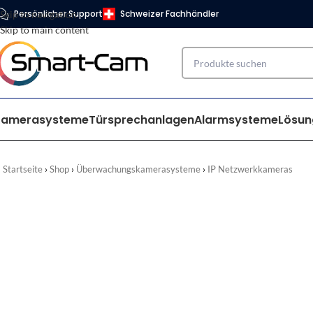
Persönlicher Support
Schweizer Fachhändler
Skip to navigation
Skip to main content
Kamerasysteme
Türsprechanlagen
Alarmsysteme
Lösun
Startseite
Shop
Überwachungskamerasysteme
IP Netzwerkkameras