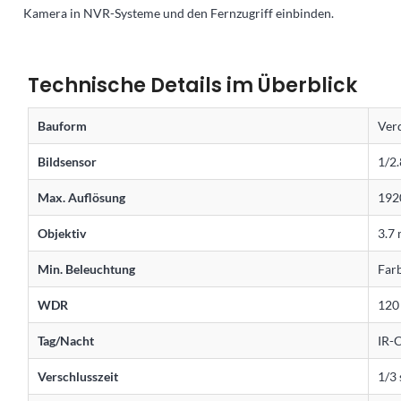
Kamera in NVR-Systeme und den Fernzugriff einbinden.
Technische Details im Überblick
Bauform
Ver
Bildsensor
1/2
Max. Auflösung
1920
Objektiv
3.7 
Min. Beleuchtung
Farb
WDR
120
Tag/Nacht
IR-C
Verschlusszeit
1/3 