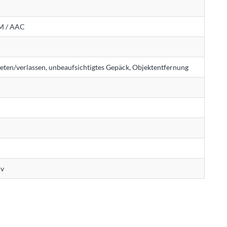
CM / AAC
eten/verlassen, unbeaufsichtigtes Gepäck, Objektentfernung
iv