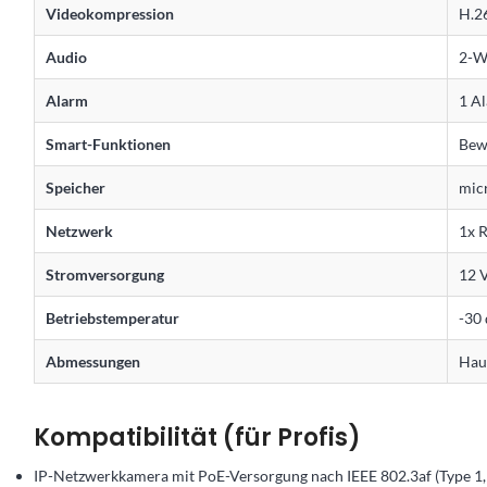
Videokompression
H.2
Audio
2-W
Alarm
1 A
Smart-Funktionen
Bew
Speicher
micr
Netzwerk
1x 
Stromversorgung
12 V
Betriebstemperatur
-30 
Abmessungen
Haup
Kompatibilität (für Profis)
IP-Netzwerkkamera mit PoE-Versorgung nach IEEE 802.3af (Type 1, 