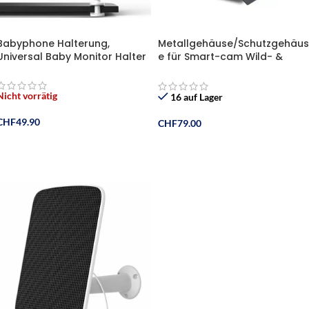
Babyphone Halterung,
Metallgehäuse/Schutzgehäus
Universal Baby Monitor Halter
e für Smart-cam Wild- &
Jagdkameras
Nicht vorrätig
16 auf Lager
CHF
49.90
CHF
79.00
Weiterlesen
In Den Warenkorb