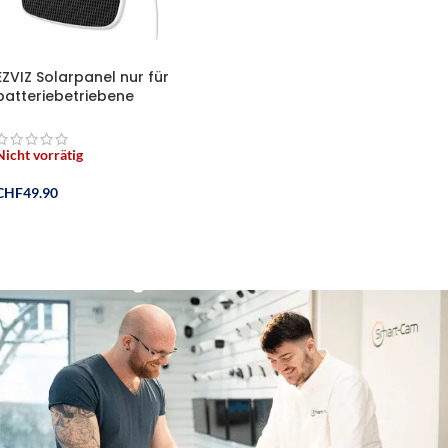
EZVIZ Solarpanel nur für
batteriebetriebene
Überwachungskameras,
wasserdicht, verstellbare
Halterung,
Nicht vorrätig
CHF
49.90
Weiterlesen