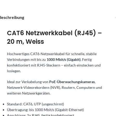
Beschreibung
CAT6 Netzwerkkabel (RJ45) –
20 m, Weiss
Hochwertiges CAT6-Netzwerkkabel für schnelle, stabile
Verbindungen mit bis zu
1000 Mbit/s (Gigabit)
. Fertig
konfektioniert mit RJ45-Steckern – einfach einstecken und
loslegen.
Ideal zur Verkabelung von
PoE-Überwachungskameras
,
Netzwerk-Videorekordern (NVR), Routern, Computern und
weiteren Netzwerkgeräten.
Standard: CAT6, UTP (ungeschirmt)
Übertragung: bis 1000 Mbit/s (Gigabit-Ethernet)
Anschlüsse: 2× RJ45, fertig konfektioniert