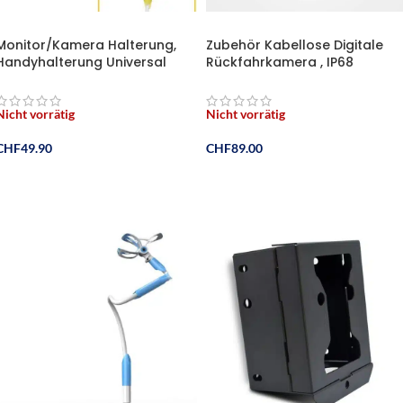
Monitor/Kamera Halterung,
Zubehör Kabellose Digitale
Handyhalterung Universal
Rückfahrkamera , IP68
360° Drehbar mit flexiblem
wasserdichte
Schwanenhals
Rückfahrkamera mit
Nachtsicht
Nicht vorrätig
Nicht vorrätig
CHF
49.90
CHF
89.00
Weiterlesen
Weiterlesen