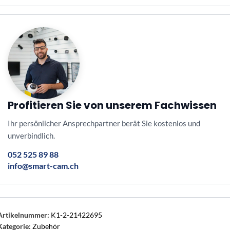
Profitieren Sie von unserem Fachwissen
Ihr persönlicher Ansprechpartner berät Sie kostenlos und
unverbindlich.
052 525 89 88
info@smart-cam.ch
Artikelnummer:
K1-2-21422695
Kategorie:
Zubehör