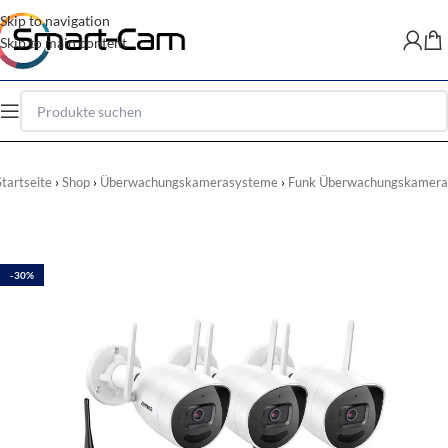
Skip to navigation
Skip to main content
Startseite
Shop
Überwachungskamerasysteme
Funk Überwachungskamera
-30%