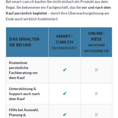
Bei smart-cam.ch kaufen Sie nicht einfach ein Produkt aus dem
Regal. Sie bekommen ein Fachgeschäft, das Sie
vor und nach dem
Kauf persönlich begleitet
– damit Ihre Überwachungslösung am
Ende auch wirklich funktioniert.
ONLINE-
SMART-
DAS ERHALTEN
RIESE
CAM.CH
SIE BEI UNS
ANONYMER
FACHGESCHÄFT
GROSSANBIETER
Kostenlose
persönliche
✔
✘
Fachberatung vor
dem Kauf
Unterstützung &
✔
✘
Support auch nach
dem Kauf
Hilfe bei Auswahl,
✔
✘
Planung &