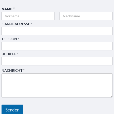
NAME
*
Vorname
Nachname
N
E-MAIL-ADRESSE
*
A
C
H
TELEFON
*
R
I
C
H
BETREFF
*
T
*
*
B
NACHRICHT
*
E
T
R
E
F
F
Senden