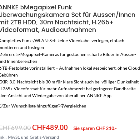
ANNKE 5Megapixel Funk
Überwachungskamera Set für Aussen/Innen
mit 2TB HDD, 30m Nachtsicht, H.265+
Videoformat, Audioaufnahmen
Komplettes Funk-/WLAN-Set: keine Videokabel verlegen, einfach
montieren und loslegen
Mehrere 5-Megapixel-Kameras für gestochen scharfe Bilder in Aussen-
und Innenbereichen
2-TB-Festplatte vorinstalliert – Aufnahmen lokal gespeichert, ohne Cloud
Gebühren
EXIR-3.0-Nachtsicht bis 30 m für klare Sicht auch bei völliger Dunkelheit
H.265+ Videoformat für mehr Aufnahmezeit bei geringerer Bandbreite
Live-Ansicht und Wiedergabe von überall per ANNKE App
Zur Wunschliste hinzufügen
Vergleichen
CHF
489.00
CHF
699.00
Sie sparen CHF 210.-