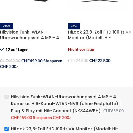
-30%
-8%
Hikvision Funk-WLAN-
HiLook 23,8-Zoll FHD 100Hz VA
Überwachungsset 4 MP – 4
Monitor (Modell: Hi-
Kameras + 8-Kanal-WLAN-
D24F2V2F)
NVR (ohne Festplatte) | Plug
Nicht vorrätig
12 auf Lager
& Play mit Hik-Connect
(NK844WBH)
CHF
229.00
CHF
459.00
Sie sparen
CHF
249.00
CHF
659.00
CHF 200.-
Hikvision Funk-WLAN-Überwachungsset 4 MP – 4
Kameras + 8-Kanal-WLAN-NVR (ohne Festplatte) |
Plug & Play mit Hik-Connect (NK844WBH)
CHF
659.00
CHF
459.00
Sie sparen CHF 200.-
HiLook 23,8-Zoll FHD 100Hz VA Monitor (Modell: Hi-