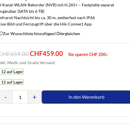
8-Kanal-WLAN-Rekorder (NVR) mit H.265+ – Festplatte separat
ergänzbar (SATA bis 6 TB)
Infrarot-Nachtsicht bis ca. 30 m, wetterfest nach IP66
Live-Bild und Fernzugriff über die Hik-Connect App
Zur Wunschliste hinzufügen
Vergleichen
CHF
459.00
CHF
659.00
Sie sparen CHF 200.-
12 auf Lager
12 auf Lager
-
+
In den Warenkorb