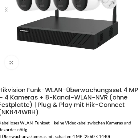
Zum Vergrössern klicken
Hikvision Funk-WLAN-Überwachungsset 4 M
– 4 Kameras + 8-Kanal-WLAN-NVR (ohne
Festplatte) | Plug & Play mit Hik-Connect
(NK844WBH)
Kabelloses WLAN-Funkset – keine Videokabel zwischen Kameras und
Rekorder nötig
4 Überwachungskameras mit scharfen 4 MP (2560 × 1440)