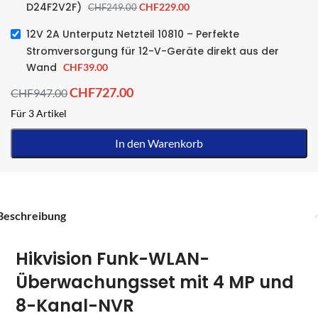
D24F2V2F)
CHF
229.00
CHF
249.00
12V 2A Unterputz Netzteil 10810 – Perfekte
Stromversorgung für 12-V-Geräte direkt aus der
Wand
CHF
39.00
CHF
727.00
CHF
947.00
Für 3 Artikel
In den Warenkorb
Beschreibung
Hikvision Funk-WLAN-
Überwachungsset mit 4 MP und
8-Kanal-NVR