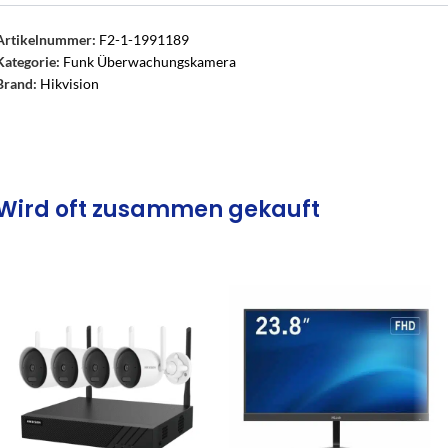
Artikelnummer:
F2-1-1991189
Kategorie:
Funk Überwachungskamera
Brand:
Hikvision
Wird oft zusammen gekauft