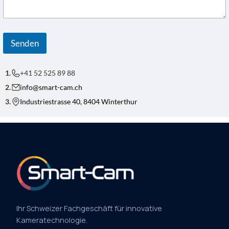
R
I
C
H
T
Senden
B
E
T
R
+41 52 525 89 88
E
F
info@smart-cam.ch
F
Industriestrasse 40, 8404 Winterthur
Ihr Schweizer Fachgeschäft für innovative
Kameratechnologie.