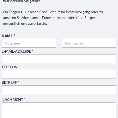
Wir beraten Sie gerne!
Ob Fragen zu unseren Produkten, zum Bestellvorgang oder zu
unseren Services, unser Expertenteam unterstützt Sie gerne
persönlich und zuverlässig.
NAME
*
Vorname
Nachname
E-MAIL-ADRESSE
*
TELEFON
*
BETREFF
*
*
NACHRICHT
*
N
A
C
H