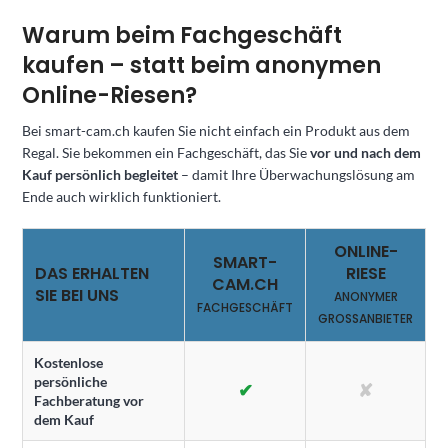
Warum beim Fachgeschäft
kaufen – statt beim anonymen
Online-Riesen?
Bei smart-cam.ch kaufen Sie nicht einfach ein Produkt aus dem
Regal. Sie bekommen ein Fachgeschäft, das Sie
vor und nach dem
Kauf persönlich begleitet
– damit Ihre Überwachungslösung am
Ende auch wirklich funktioniert.
ONLINE-
SMART-
DAS ERHALTEN
RIESE
CAM.CH
SIE BEI UNS
ANONYMER
FACHGESCHÄFT
GROSSANBIETER
Kostenlose
persönliche
✔
✘
Fachberatung vor
dem Kauf