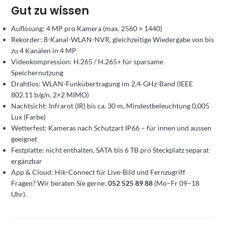
Gut zu wissen
Auflösung: 4 MP pro Kamera (max. 2560 × 1440)
Rekorder: 8-Kanal-WLAN-NVR, gleichzeitige Wiedergabe von bis
zu 4 Kanälen in 4 MP
Videokompression: H.265 / H.265+ für sparsame
Speichernutzung
Drahtlos: WLAN-Funkübertragung im 2,4-GHz-Band (IEEE
802.11 b/g/n, 2×2 MIMO)
Nachtsicht: Infrarot (IR) bis ca. 30 m, Mindestbeleuchtung 0,005
Lux (Farbe)
Wetterfest: Kameras nach Schutzart IP66 – für innen und aussen
geeignet
Festplatte: nicht enthalten, SATA bis 6 TB pro Steckplatz separat
ergänzbar
App & Cloud: Hik-Connect für Live-Bild und Fernzugriff
Fragen? Wir beraten Sie gerne:
052 525 89 88
(Mo–Fr 09–18
Uhr).