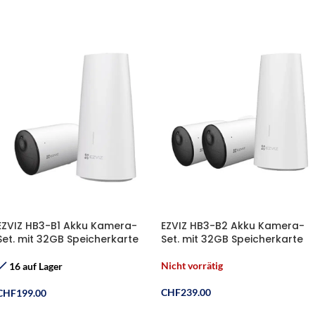
In Den Warenkorb
EZVIZ HB3-B1 Akku Kamera-
EZVIZ HB3-B2 Akku Kamera-
Set. mit 32GB Speicherkarte
Set. mit 32GB Speicherkarte
Nicht vorrätig
16 auf Lager
CHF
239.00
CHF
199.00
Weiterlesen
In Den Warenkorb