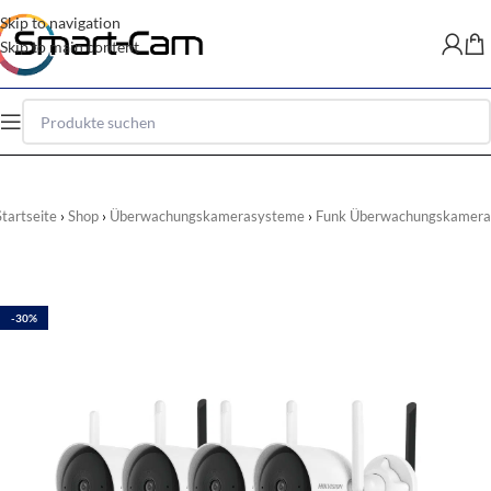
Skip to navigation
Skip to main content
Startseite
Shop
Überwachungskamerasysteme
Funk Überwachungskamera
-30%