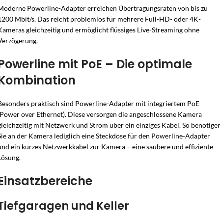
Moderne Powerline-Adapter erreichen Übertragungsraten von bis zu
1200 Mbit/s. Das reicht problemlos für mehrere Full-HD- oder 4K-
Kameras gleichzeitig und ermöglicht flüssiges Live-Streaming ohne
Verzögerung.
Powerline mit PoE – Die optimale
Kombination
Besonders praktisch sind Powerline-Adapter mit integriertem PoE
(Power over Ethernet). Diese versorgen die angeschlossene Kamera
gleichzeitig mit Netzwerk und Strom über ein einziges Kabel. So benötige
Sie an der Kamera lediglich eine Steckdose für den Powerline-Adapter
und ein kurzes Netzwerkkabel zur Kamera – eine saubere und effiziente
Lösung.
Einsatzbereiche
Tiefgaragen und Keller