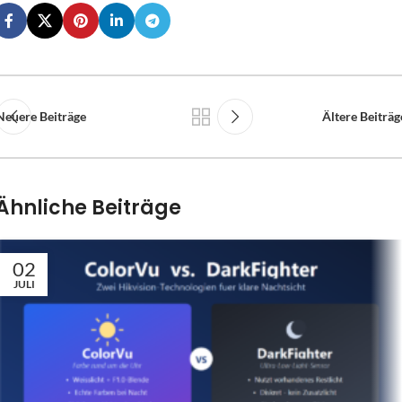
Neuere Beiträge
Ältere Beiträg
Ähnliche Beiträge
02
JULI