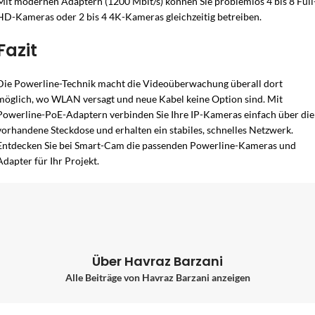
Mit modernen Adaptern (1200 Mbit/s) können Sie problemlos 4 bis 8 Full
HD-Kameras oder 2 bis 4 4K-Kameras gleichzeitig betreiben.
Fazit
Die Powerline-Technik macht die Videoüberwachung überall dort
möglich, wo WLAN versagt und neue Kabel keine Option sind. Mit
Powerline-PoE-Adaptern verbinden Sie Ihre IP-Kameras einfach über die
vorhandene Steckdose und erhalten ein stabiles, schnelles Netzwerk.
Entdecken Sie bei Smart-Cam die passenden Powerline-Kameras und
Adapter für Ihr Projekt.
Über Havraz Barzani
Alle Beiträge von Havraz Barzani anzeigen