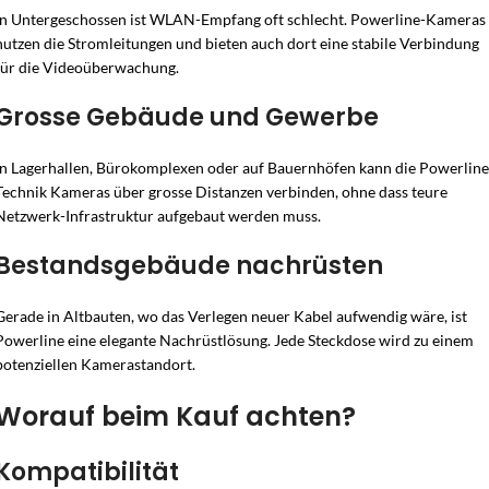
In Untergeschossen ist WLAN-Empfang oft schlecht. Powerline-Kameras
nutzen die Stromleitungen und bieten auch dort eine stabile Verbindung
für die Videoüberwachung.
Grosse Gebäude und Gewerbe
In Lagerhallen, Bürokomplexen oder auf Bauernhöfen kann die Powerline
Technik Kameras über grosse Distanzen verbinden, ohne dass teure
Netzwerk-Infrastruktur aufgebaut werden muss.
Bestandsgebäude nachrüsten
Gerade in Altbauten, wo das Verlegen neuer Kabel aufwendig wäre, ist
Powerline eine elegante Nachrüstlösung. Jede Steckdose wird zu einem
potenziellen Kamerastandort.
Worauf beim Kauf achten?
Kompatibilität