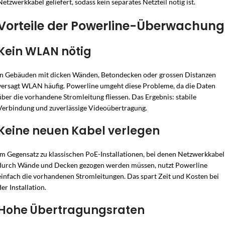
Netzwerkkabel geliefert, sodass kein separates Netzteil nötig ist.
Vorteile der Powerline-Überwachung
Kein WLAN nötig
In Gebäuden mit dicken Wänden, Betondecken oder grossen Distanzen
versagt WLAN häufig. Powerline umgeht diese Probleme, da die Daten
über die vorhandene Stromleitung fliessen. Das Ergebnis: stabile
Verbindung und zuverlässige Videoübertragung.
Keine neuen Kabel verlegen
Im Gegensatz zu klassischen PoE-Installationen, bei denen Netzwerkkabel
durch Wände und Decken gezogen werden müssen, nutzt Powerline
einfach die vorhandenen Stromleitungen. Das spart Zeit und Kosten bei
der Installation.
Hohe Übertragungsraten