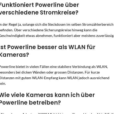
Funktioniert Powerline über
verschiedene Stromkreise?
In der Regel ja, solange sich die Steckdosen im selben Stromzählerbereich
befinden. Über verschiedene Sicherungskreise hinweg kann die
Geschwindigkeit etwas abnehmen, funktioniert aber meistens zuverlässig
Ist Powerline besser als WLAN für
Kameras?
Powerline bietet in vielen Fällen eine stabilere Verbindung als WLAN,
besonders bei dicken Wänden oder grossen Distanzen. Für kurze
Distanzen mit gutem WLAN-Empfang kann WLAN jedoch ausreichend
sein.
Wie viele Kameras kann ich über
Powerline betreiben?