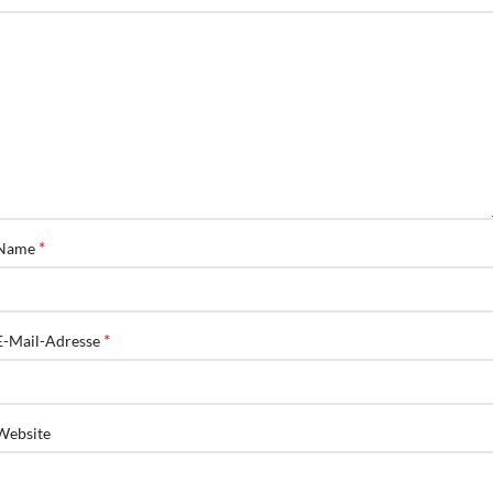
*
Name
*
E-Mail-Adresse
Website