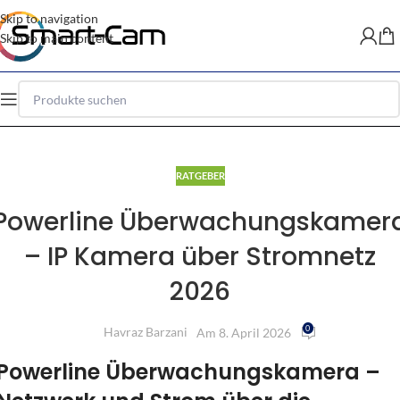
Skip to navigation
Skip to main content
RATGEBER
Powerline Überwachungskamer
– IP Kamera über Stromnetz
2026
0
Havraz Barzani
Am 8. April 2026
Powerline Überwachungskamera –