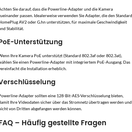
Achten Sie darauf, dass die Powerline-Adapter und die Kamera
zueinander passen. Idealerweise verwenden Sie Adapter, die den Standar
HomePlug AV2 oder G.hn unterstützen, für maximale Geschwindigkeit
und Stabilität.
PoE-Unterstützung
Wenn Ihre Kamera PoE unterstützt (Standard 802.3af oder 802.3at),
wählen Sie einen Powerline-Adapter mit integriertem PoE-Ausgang. Das
vereinfacht die Installation erheblich.
Verschlüsselung
Powerline-Adapter sollten eine 128-Bit-AES-Verschlüsselung bieten,
damit Ihre Videodaten sicher über das Stromnetz übertragen werden und
nicht von Dritten abgefangen werden können.
FAQ – Häufig gestellte Fragen