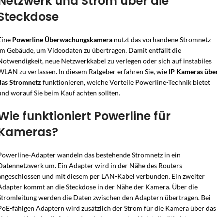
Netzwerk und Strom über die
Steckdose
Eine
Powerline Überwachungskamera
nutzt das vorhandene Stromnetz
im Gebäude, um Videodaten zu übertragen. Damit entfällt die
Notwendigkeit, neue Netzwerkkabel zu verlegen oder sich auf instabiles
WLAN zu verlassen. In diesem Ratgeber erfahren Sie, wie
IP Kameras übe
das Stromnetz
funktionieren, welche Vorteile Powerline-Technik bietet
und worauf Sie beim Kauf achten sollten.
Wie funktioniert Powerline für
Kameras?
Powerline-Adapter wandeln das bestehende Stromnetz in ein
Datennetzwerk um. Ein Adapter wird in der Nähe des Routers
angeschlossen und mit diesem per LAN-Kabel verbunden. Ein zweiter
Adapter kommt an die Steckdose in der Nähe der Kamera. Über die
Stromleitung werden die Daten zwischen den Adaptern übertragen. Bei
PoE-fähigen Adaptern wird zusätzlich der Strom für die Kamera über das