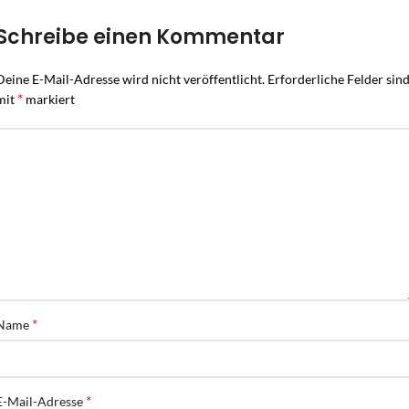
Schreibe einen Kommentar
Deine E-Mail-Adresse wird nicht veröffentlicht.
Erforderliche Felder sin
*
mit
markiert
*
Name
*
E-Mail-Adresse