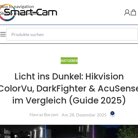
Skip to navigation
Skip to main content
RATGEBER
Licht ins Dunkel: Hikvision
ColorVu, DarkFighter & AcuSens
im Vergleich (Guide 2025)
0
Havraz Barzani
Am 28. Dezember 2025