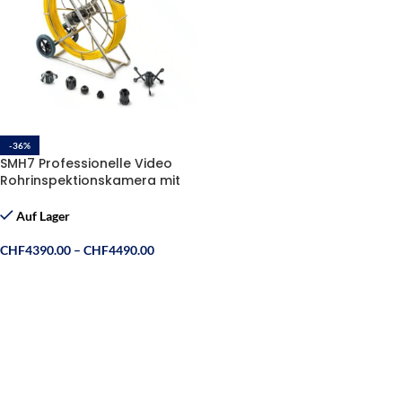
-36%
SMH7 Professionelle Video
Rohrinspektionskamera mit
Selbstnivellierende Kamera,
512 Hz Sender, Ø38mm L=
Auf Lager
(60m/120m)
CHF
4390.00
–
CHF
4490.00
Ausführung Wählen