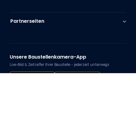
Partnerseiten
Unsere Baustellenkamera-App
Live-Bild & Zeitraffer Ihrer Baustelle – jederzeit unterwegs
Zahlungsmethoden
Vorkasse
Rechnung
Versand