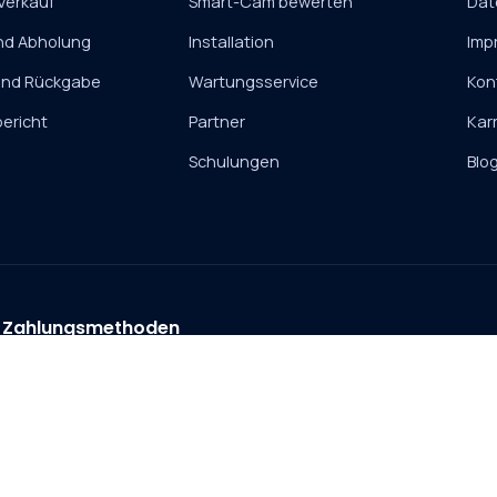
Verkauf
Smart-Cam bewerten
Dat
und Abholung
Installation
Imp
und Rückgabe
Wartungsservice
Kon
ericht
Partner
Kar
Schulungen
Blo
Zahlungsmethoden
Vorkasse
Rechnung