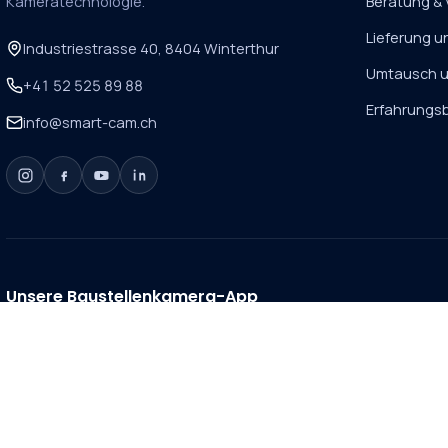
Kameratechnologie.
Beratung & 
Lieferung 
Industriestrasse 40, 8404 Winterthur
Umtausch 
+41 52 525 89 88
Erfahrungsb
info@smart-cam.ch
Unsere Baustellenkamera-App
Live-Bild & Zeitraffer Ihrer Baustelle – jederzeit unterwegs