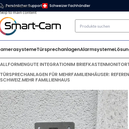
Persönlicher Support
Schweizer Fachhändler
Skip to navigation
Skip to main content
Kamerasysteme
Türsprechanlagen
Alarmsysteme
Lösun
ALL
FORMEN
GUTE INTEGRATION
IM BRIEFKASTEN
MONITOR
TÜRSPRECHANLAGEN FÜR MEHRFAMILIENHÄUSER: REFERE
SCHWEIZ.MEHR FAMILLIENHAUS