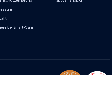
enschutzerklärung
Spycamshop.ch
ressum
takt
riere bei Smart-Cam
g
Versand