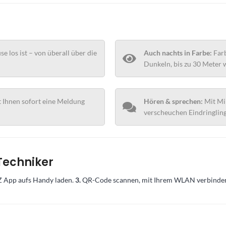
e los ist – von überall über die
Auch nachts in Farbe:
Farb
Dunkeln, bis zu 30 Meter w
 Ihnen sofort eine Meldung
Hören & sprechen:
Mit Mik
verscheuchen Eindringling
 Techniker
 App aufs Handy laden.
3.
QR-Code scannen, mit Ihrem WLAN verbinden – f