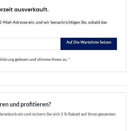
.
raht-Verkabelung und
 Ihr Set aus Zentrale, Meldern und Sirenen
empfehlen die passende Lösung und erstellen
n.
en.
Ihre Offerte zum Festpreis.
erzeit ausverkauft.
tahlschutz
den →
t beraten lassen →
Kostenlos beraten lassen →
E-Mail-Adresse ein, und wir benachrichtigen Sie, sobald das
r
er
eller Hikvision-Partner
★
Offizieller Hikvision-Partner
52 525 89 88
 aus der Schweiz · 052 525 89 88
Beratung aus der Schweiz · 052 525 89 88
Auf Die Warteliste Setzen
klärung
gelesen und stimme ihnen zu. *
→
→
→
n
egorie anzeigen
les aus dieser Kategorie anzeigen
aren und profitieren?
renkorb ein und sichern Sie sich 5 % Rabatt auf Ihren gesamten