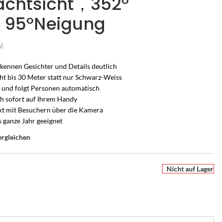
achtsicht，352°
 95°Neigung
)
rkennen Gesichter und Details deutlich
ht bis 30 Meter statt nur Schwarz-Weiss
) und folgt Personen automatisch
ch sofort auf Ihrem Handy
ekt mit Besuchern über die Kamera
s ganze Jahr geeignet
ergleichen
Nicht auf Lager
UCHSCHUTZ-BERATUNG
PERSÖNLICHE BERATUNG
r
en Sie es
he Alarmanlage passt zu
Nicht sicher, welche Lösung
ion
m Zuhause?
passt?
e
ten –
s Zuhause – mit Bild
armanlagen von Hikvision AX PRO – wir
Sagen Sie uns, was Sie schützen möchten – wir