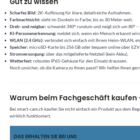
Gut zu wissen
Scharfes Bild:
2K-Auflösung für klare, detailreiche Aufnahmen.
Farbnachtsicht:
sieht im Dunkeln in Farbe, bis zu 30 Meter weit.
Dreh- und neigbar:
schwenkt 340° rundum und neigt sich um 80° – 
KI-Personenerkennung:
meldet sich, wenn ein Mensch erkannt wird
WLAN (2,4 GHz):
verbindet sich einfach mit Ihrem Heim-WLAN, ein
Speicher:
microSD-Karte bis 256 GB oder bequem online über EZV
Stromversorgung:
über das mitgelieferte Netzteil (kein Akku).
Wetterfest:
robustes IP65-Gehäuse für den Einsatz draussen.
Noch unsicher, ob die Kamera zu Ihnen passt? Wir helfen Ihnen ger
Warum beim Fachgeschäft kaufen –
Bei smart-cam.ch kaufen Sie nicht einfach ein Produkt aus dem Reg
wirklich funktioniert.
DAS ERHALTEN SIE BEI UNS