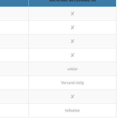
ANONYMER GROSSANBIETER
✘
✘
✘
✘
unklar
Versand nötig
✘
teilweise