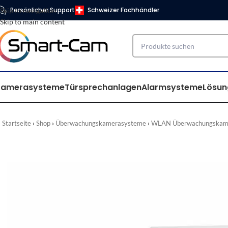
Persönlicher Support
Schweizer Fachhändler
Skip to navigation
Skip to main content
Kamerasysteme
Türsprechanlagen
Alarmsysteme
Lösun
Startseite
Shop
Überwachungskamerasysteme
WLAN Überwachungskam