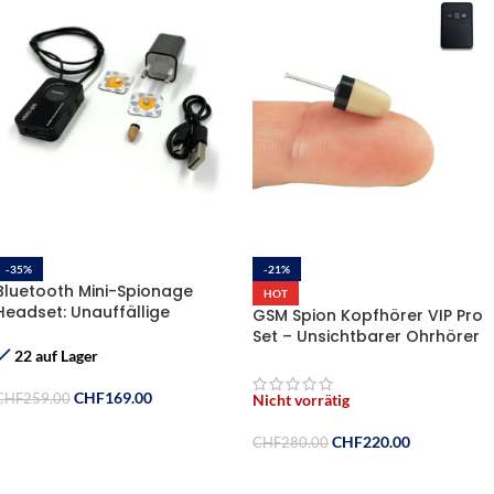
-35%
-21%
Bluetooth Mini-Spionage
HOT
Headset: Unauffällige
GSM Spion Kopfhörer VIP Pro
Kommunikation für Profis
Set – Unsichtbarer Ohrhörer
mit Induktion
22 auf Lager
CHF
169.00
CHF
259.00
Nicht vorrätig
In Den Warenkorb
CHF
220.00
CHF
280.00
Weiterlesen