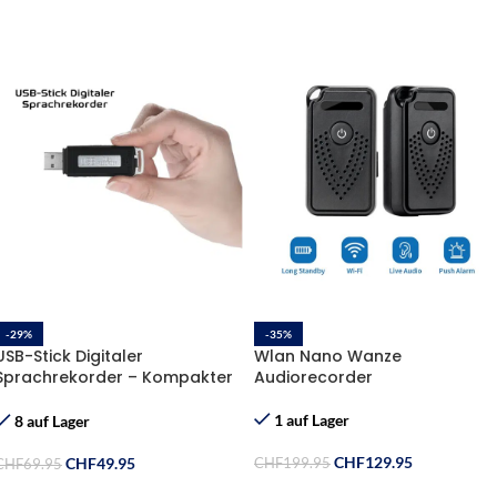
-29%
-35%
USB-Stick Digitaler
Wlan Nano Wanze
Sprachrekorder – Kompakter
Audiorecorder
Audio-Recorder mit USB-
Funktion – 16GB
1 auf Lager
8 auf Lager
CHF
129.95
CHF
49.95
CHF
199.95
CHF
69.95
In Den Warenkorb
In Den Warenkorb