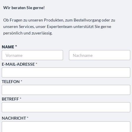
Wir beraten Sie gerne!
Ob Fragen zu unseren Produkten, zum Bestellvorgang oder zu
unseren Services, unser Expertenteam unterstützt Sie gerne
persönlich und zuverlässig.
NAME
*
N
A
C
H
Vorname
Nachname
E-MAIL-ADRESSE
*
R
I
C
H
TELEFON
*
T
*
T
E
BETREFF
*
L
E
F
O
NACHRICHT
*
N