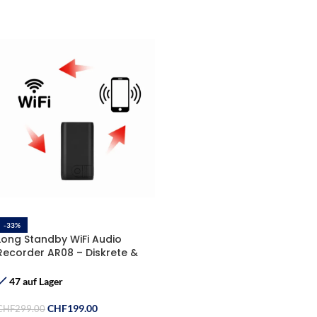
-33%
Long Standby WiFi Audio
Recorder AR08 – Diskrete &
Langzeit-Audioüberwachung
47 auf Lager
CHF
199.00
CHF
299.00