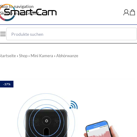
Skip to navigation
Skip to main content
Startseite
Shop
Mini Kamera
Abhörwanze
-37%