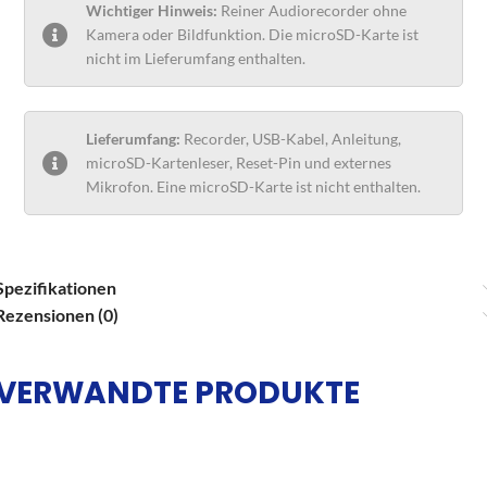
Wichtiger Hinweis:
Reiner Audiorecorder ohne
Kamera oder Bildfunktion. Die microSD-Karte ist
nicht im Lieferumfang enthalten.
Lieferumfang:
Recorder, USB-Kabel, Anleitung,
microSD-Kartenleser, Reset-Pin und externes
Mikrofon. Eine microSD-Karte ist nicht enthalten.
Spezifikationen
Rezensionen (0)
VERWANDTE PRODUKTE