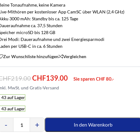
Reine Tonaufnahme, keine Kamera
Live-Mithören per kostenloser App CamSC über WLAN (2,4 GHz)
Akku 3000 mAh: Standby bis ca. 125 Tage
Daueraufnahme ca. 37,5 Stunden
Speicher microSD bis 128 GB
Drei Modi: Daueraufnahme und zwei Energiesparmodi
Laden per USB-C in ca. 6 Stunden
Zur Wunschliste hinzufügen
Vergleichen
CHF
139.00
CHF
219.00
Sie sparen CHF 80.-
43 auf Lager
43 auf Lager
-
+
In den Warenkorb