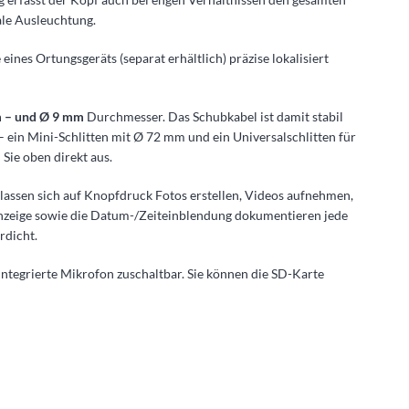
ale Ausleuchtung.
eines Ortungsgeräts (separat erhältlich) präzise lokalisiert
m
– und Ø 9 mm
Durchmesser. Das Schubkabel ist damit stabil
 ein Mini-Schlitten mit Ø 72 mm und ein Universalschlitten für
ie oben direkt aus.
 lassen sich auf Knopfdruck Fotos erstellen, Videos aufnehmen,
anzeige sowie die Datum-/Zeiteinblendung dokumentieren jede
rdicht.
tegrierte Mikrofon zuschaltbar. Sie können die SD-Karte