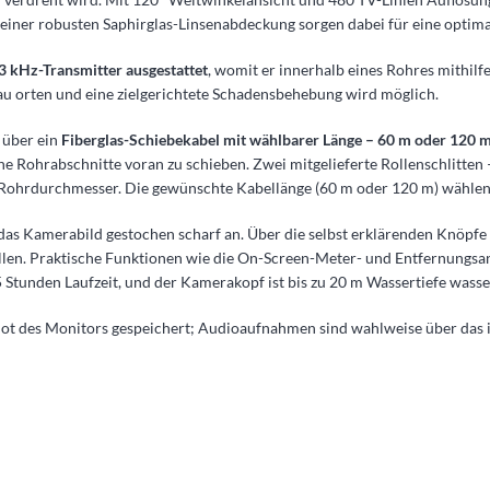
r einer robusten Saphirglas-Linsenabdeckung sorgen dabei für eine optim
3 kHz-Transmitter ausgestattet
, womit er innerhalb eines Rohres mithilfe 
u orten und eine zielgerichtete Schadensbehebung wird möglich.
 über ein
Fiberglas-Schiebekabel mit wählbarer Länge –
60 m oder 120 
Rohrabschnitte voran zu schieben. Zwei mitgelieferte Rollenschlitten –
Rohrdurchmesser. Die gewünschte Kabellänge (60 m oder 120 m) wählen S
das Kamerabild gestochen scharf an. Über die selbst erklärenden Knöpfe
ellen. Praktische Funktionen wie die On-Screen-Meter- und Entfernungs
 5 Stunden Laufzeit, und der Kamerakopf ist bis zu 20 m Wassertiefe wasse
t des Monitors gespeichert; Audioaufnahmen sind wahlweise über das in