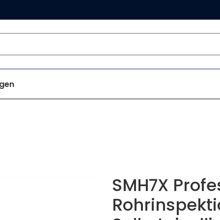
gen
SMH7X Profes
Rohrinspekt