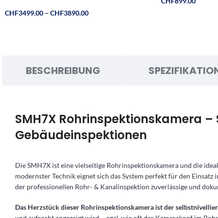
CHF
899.00
CHF
3499.00
–
CHF
3890.00
BESCHREIBUNG
SPEZIFIKATIO
SMH7X Rohrinspektionskamera – S
Gebäudeinspektionen
Die SMH7X ist eine vielseitige Rohrinspektionskamera und die ide
modernster Technik eignet sich das System perfekt für den Einsatz
der professionellen Rohr- & Kanalinspektion zuverlässige und dok
Das Herzstück dieser Rohrinspektionskamera ist der selbstnivel
und aufrecht angezeigt wird – egal, wie oft der Kamerakopf im Roh