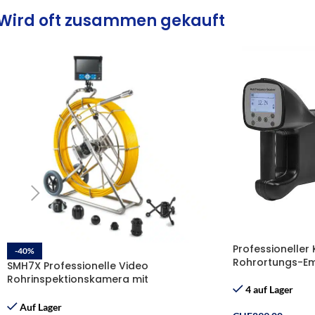
Wird oft zusammen gekauft
Professioneller
-40%
Rohrortungs-Em
SMH7X Professionelle Video
Rohrinspektionskamera mit
4 auf Lager
Selbstnivellierende Kamera, 512 Hz
Sender, Ø38mm L=(60m/120m)
Auf Lager