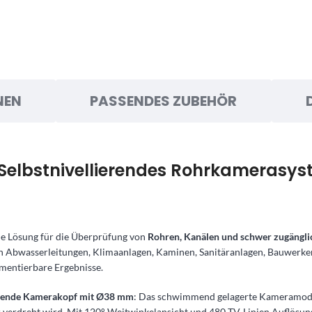
NEN
PASSENDES ZUBEHÖR
elbstnivellierendes Rohrkamerasyst
ale Lösung für die Überprüfung von
Rohren, Kanälen und schwer zugängli
 in Abwasserleitungen, Klimaanlagen, Kaminen, Sanitäranlagen, Bauwerke
umentierbare Ergebnisse.
lierende Kamerakopf mit Ø38 mm
: Das schwimmend gelagerte Kameramodul
r verdreht wird. Mit 120° Weitwinkelansicht und 480 TV-Linien Auflösun