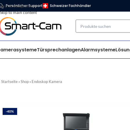
Persönlicher Support
Schweizer Fachhändler
Skip to navigation
Skip to main content
Kamerasysteme
Türsprechanlagen
Alarmsysteme
Lösun
Startseite
Shop
Endoskop Kamera
-40%