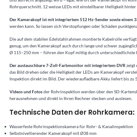
Rohrquerschnitt. 12 weisse LEDs mit einstellbarer Helligkeit hinte
Der Kamerakopf ist mit integriertem 512 Hz-Sender sowie einem 3
werden kann. So lassen sich Verstopfungen oder Schäden punktgena
Die auf dem stabilen Edelstahlrahmen montierte Kabelrolle verfügt
genug, um den Kamerakopf auch durch lange und schwer zugängliche 
Ø 115–250 mm – führen den Kopf mittig durch unterschiedlichste 
Der austauschbare 7-Zoll-Farbmonitor mit integriertem DVR
zeigt 
das Bild drehen oder die Helligkeit der LEDs am Kamerakopf verst
Inspektion direkt im Bild. Der wiederaufladbare Akku liefert bis zu
Videos und Fotos
der Rohrinspektion werden über den SD-Kartenslo
herausnehmen und direkt in Ihren Rechner stecken und auslesen.
Technische Daten der Rohrkamera:
Wasserfeste Rohrinspektionskamera für Rohr- & Kanalinspektion
Selbstnivellierender Kamerakopf mit Ø38 mm