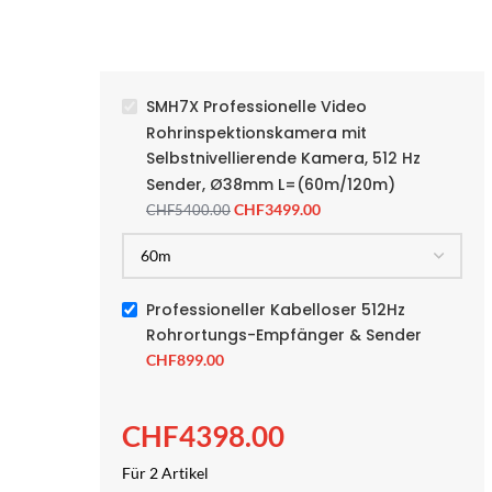
SMH7X Professionelle Video
Rohrinspektionskamera mit
Selbstnivellierende Kamera, 512 Hz
Sender, Ø38mm L=(60m/120m)
CHF
3499.00
CHF
5400.00
Professioneller Kabelloser 512Hz
Rohrortungs-Empfänger & Sender
CHF
899.00
CHF
4398.00
Für 2 Artikel