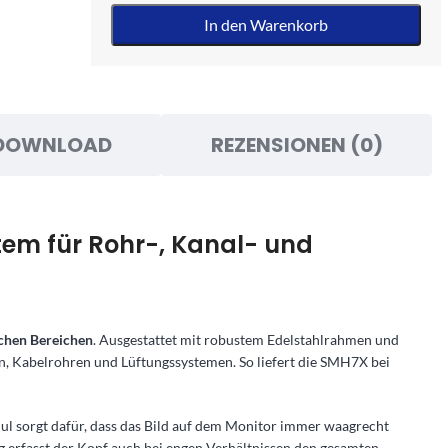
In den Warenkorb
DOWNLOAD
REZENSIONEN (0)
em für Rohr-, Kanal- und
chen Bereichen
. Ausgestattet mit robustem Edelstahlrahmen und
n, Kabelrohren und Lüftungssystemen. So liefert die SMH7X bei
 sorgt dafür, dass das Bild auf dem Monitor immer waagrecht
g erfasst der Kopf auch bei engen Verhältnissen den gesamten