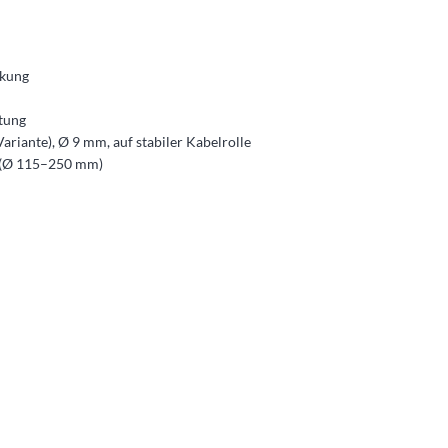
ckung
rtung
ariante), Ø 9 mm, auf stabiler Kabelrolle
en (Ø 115–250 mm)