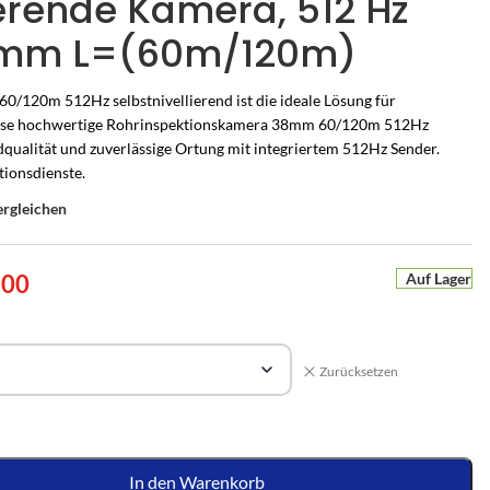
ierende Kamera, 512 Hz
8mm L=(60m/120m)
/120m 512Hz selbstnivellierend ist die ideale Lösung für
Diese hochwertige Rohrinspektionskamera 38mm 60/120m 512Hz
ildqualität und zuverlässige Ortung mit integriertem 512Hz Sender.
tionsdienste.
ergleichen
Auf Lager
.00
Zurücksetzen
UCHSCHUTZ-BERATUNG
PERSÖNLICHE BERATUNG
r
en Sie es
he Alarmanlage passt zu
Nicht sicher, welche Lösung
ion
m Zuhause?
passt?
e
ten –
s Zuhause – mit Bild
armanlagen von Hikvision AX PRO – wir
Sagen Sie uns, was Sie schützen möchten – wir
In den Warenkorb