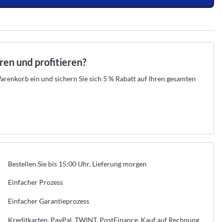
.
raht-Verkabelung und
 Ihr Set aus Zentrale, Meldern und Sirenen
empfehlen die passende Lösung und erstellen
n.
en.
Ihre Offerte zum Festpreis.
tahlschutz
den →
t beraten lassen →
Kostenlos beraten lassen →
r
er
eller Hikvision-Partner
★
Offizieller Hikvision-Partner
52 525 89 88
 aus der Schweiz · 052 525 89 88
Beratung aus der Schweiz · 052 525 89 88
aren und profitieren?
renkorb ein und sichern Sie sich 5 % Rabatt auf Ihren gesamten
→
→
→
n
egorie anzeigen
les aus dieser Kategorie anzeigen
Bestellen Sie bis 15:00 Uhr, Lieferung morgen
Einfacher Prozess
Einfacher Garantieprozess
Kreditkarten, PayPal, TWINT, PostFinance, Kauf auf Rechnung