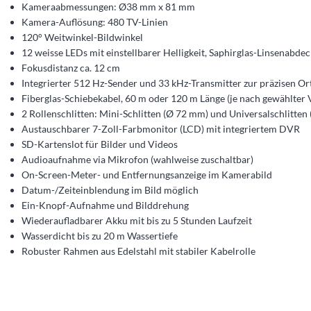
Kameraabmessungen: Ø38 mm x 81 mm
Kamera-Auflösung: 480 TV-Linien
120° Weitwinkel-Bildwinkel
12 weisse LEDs mit einstellbarer Helligkeit, Saphirglas-Linsenabde
Fokusdistanz ca. 12 cm
Integrierter 512 Hz-Sender und 33 kHz-Transmitter zur präzisen O
Fiberglas-Schiebekabel, 60 m oder 120 m Länge (je nach gewählter V
2 Rollenschlitten: Mini-Schlitten (Ø 72 mm) und Universalschlitt
Austauschbarer 7-Zoll-Farbmonitor (LCD) mit integriertem DVR
SD-Kartenslot für Bilder und Videos
Audioaufnahme via Mikrofon (wahlweise zuschaltbar)
On-Screen-Meter- und Entfernungsanzeige im Kamerabild
Datum-/Zeiteinblendung im Bild möglich
Ein-Knopf-Aufnahme und Bilddrehung
Wiederaufladbarer Akku mit bis zu 5 Stunden Laufzeit
Wasserdicht bis zu 20 m Wassertiefe
Robuster Rahmen aus Edelstahl mit stabiler Kabelrolle