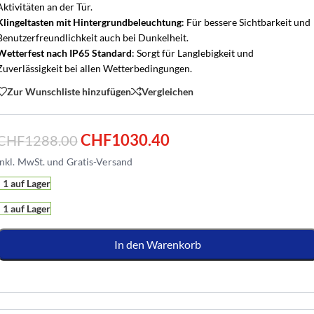
Aktivitäten an der Tür.
Klingeltasten mit Hintergrundbeleuchtung
: Für bessere Sichtbarkeit und
Benutzerfreundlichkeit auch bei Dunkelheit.
Wetterfest nach IP65 Standard
: Sorgt für Langlebigkeit und
Zuverlässigkeit bei allen Wetterbedingungen.
Zur Wunschliste hinzufügen
Vergleichen
CHF
1030.40
CHF
1288.00
1 auf Lager
1 auf Lager
In den Warenkorb