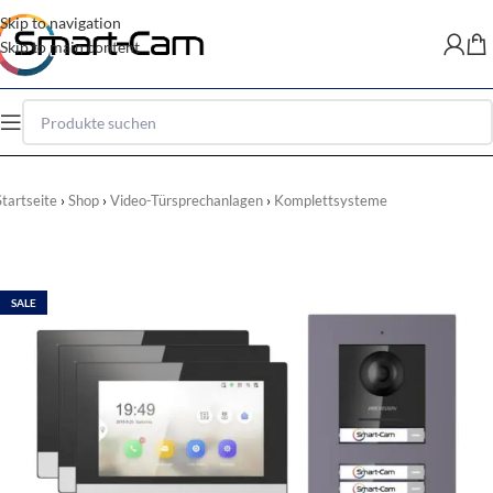
Skip to navigation
Skip to main content
Startseite
Shop
Video-Türsprechanlagen
Komplettsysteme
SALE