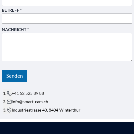
BETREFF
*
NACHRICHT
*
*
*
N
Senden
A
C
H
+41 52 525 89 88
R
I
info@smart-cam.ch
C
H
Industriestrasse 40, 8404 Winterthur
T