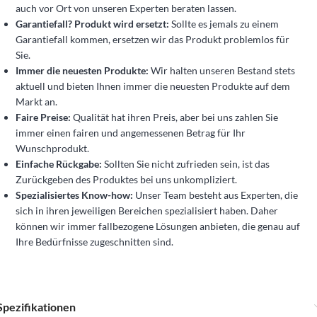
auch vor Ort von unseren Experten beraten lassen.
Garantiefall? Produkt wird ersetzt:
Sollte es jemals zu einem
Garantiefall kommen, ersetzen wir das Produkt problemlos für
Sie.
Immer die neuesten Produkte:
Wir halten unseren Bestand stets
aktuell und bieten Ihnen immer die neuesten Produkte auf dem
Markt an.
Faire Preise:
Qualität hat ihren Preis, aber bei uns zahlen Sie
immer einen fairen und angemessenen Betrag für Ihr
Wunschprodukt.
Einfache Rückgabe:
Sollten Sie nicht zufrieden sein, ist das
Zurückgeben des Produktes bei uns unkompliziert.
Spezialisiertes Know-how:
Unser Team besteht aus Experten, die
sich in ihren jeweiligen Bereichen spezialisiert haben. Daher
können wir immer fallbezogene Lösungen anbieten, die genau auf
Ihre Bedürfnisse zugeschnitten sind.
Spezifikationen