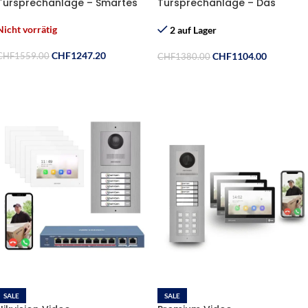
Türsprechanlage – Smartes
Türsprechanlage – Das
Zutrittssystem mit Zahlencode
Komplett-Set für Sicherheit &
& RFID
Design
Nicht vorrätig
2 auf Lager
CHF
1247.20
CHF
1104.00
CHF
1559.00
CHF
1380.00
Weiterlesen
In Den Warenkorb
SALE
SALE