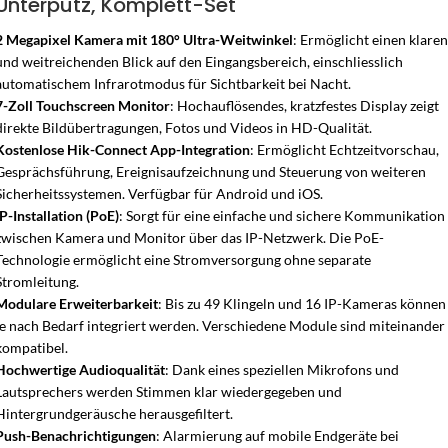
Unterputz, Komplett-Set
2 Megapixel Kamera mit 180° Ultra-Weitwinkel
: Ermöglicht einen klaren
und weitreichenden Blick auf den Eingangsbereich, einschliesslich
automatischem Infrarotmodus für Sichtbarkeit bei Nacht.
7-Zoll Touchscreen Monitor
: Hochauflösendes, kratzfestes Display zeigt
direkte Bildübertragungen, Fotos und Videos in HD-Qualität.
Kostenlose Hik-Connect App-Integration
: Ermöglicht Echtzeitvorschau,
Gesprächsführung, Ereignisaufzeichnung und Steuerung von weiteren
Sicherheitssystemen. Verfügbar für Android und iOS.
IP-Installation (PoE)
: Sorgt für eine einfache und sichere Kommunikation
zwischen Kamera und Monitor über das IP-Netzwerk. Die PoE-
Technologie ermöglicht eine Stromversorgung ohne separate
Stromleitung.
Modulare Erweiterbarkeit
: Bis zu 49 Klingeln und 16 IP-Kameras können
je nach Bedarf integriert werden. Verschiedene Module sind miteinander
kompatibel.
Hochwertige Audioqualität
: Dank eines speziellen Mikrofons und
Lautsprechers werden Stimmen klar wiedergegeben und
Hintergrundgeräusche herausgefiltert.
Push-Benachrichtigungen
: Alarmierung auf mobile Endgeräte bei