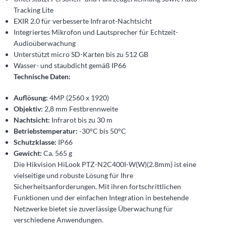
Tracking Lite
EXIR 2.0 für verbesserte Infrarot-Nachtsicht
Integriertes Mikrofon und Lautsprecher für Echtzeit-
Audioüberwachung
Unterstützt micro SD-Karten bis zu 512 GB
Wasser- und staubdicht gemäß IP66
Technische Daten:
Auflösung:
4MP (2560 x 1920)
Objektiv:
2,8 mm Festbrennweite
Nachtsicht:
Infrarot bis zu 30 m
Betriebstemperatur:
-30°C bis 50°C
Schutzklasse:
IP66
Gewicht:
Ca. 565 g
Die Hikvision HiLook PTZ-N2C400I-W(W)(2.8mm) ist eine
vielseitige und robuste Lösung für Ihre
Sicherheitsanforderungen. Mit ihren fortschrittlichen
Funktionen und der einfachen Integration in bestehende
Netzwerke bietet sie zuverlässige Überwachung für
verschiedene Anwendungen.