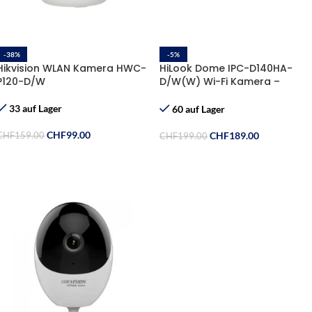
-38%
-5%
Hikvision WLAN Kamera HWC-
HiLook Dome IPC-D140HA-
P120-D/W
D/W(W) Wi-Fi Kamera –
Kabellose Sicherheit für Ihr
Zuhause und Geschäft
33 auf Lager
60 auf Lager
CHF
99.00
CHF
189.00
CHF
159.00
CHF
199.00
In Den Warenkorb
In Den Warenkorb