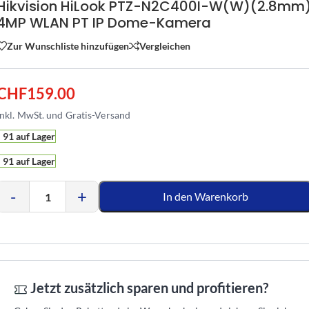
Hikvision HiLook PTZ-N2C400I-W(W)(2.8mm
4MP WLAN PT IP Dome-Kamera
Zur Wunschliste hinzufügen
Vergleichen
CHF
159.00
91 auf Lager
91 auf Lager
-
+
In den Warenkorb
Jetzt zusätzlich sparen und profitieren?