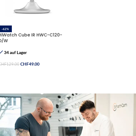
-62%
HiWatch Cube IR HWC-C120-
D/W
34 auf Lager
CHF
49.00
CHF
129.00
In Den Warenkorb