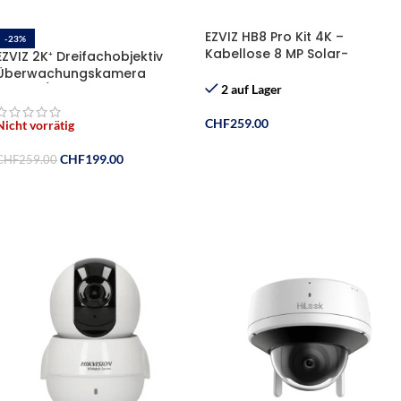
EZVIZ HB8 Pro Kit 4K –
-23%
Kabellose 8 MP Solar-
EZVIZ 2K⁺ Dreifachobjektiv
Überwachungskamera mit
Überwachungskamera
360° Sicht
Aussen/Innen, PTZ WLAN
2 auf Lager
Kamera mit 30m
Farbnachtsicht, KI
CHF
259.00
Nicht vorrätig
Personen-/Fahrzeugerkennun
In Den Warenkorb
g, Auto-Tracking und aktive
CHF
199.00
CHF
259.00
Verteidigung,
Weiterlesen