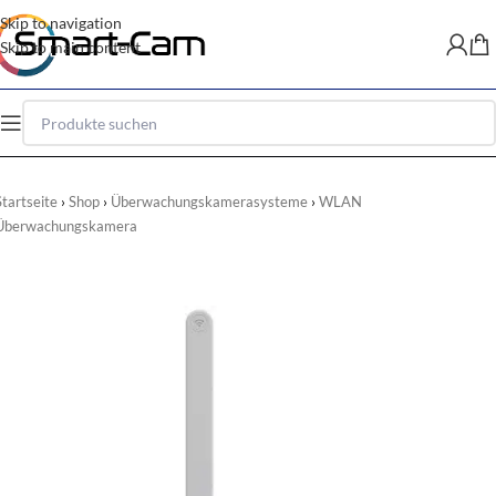
Skip to navigation
Skip to main content
Startseite
Shop
Überwachungskamerasysteme
WLAN
Überwachungskamera