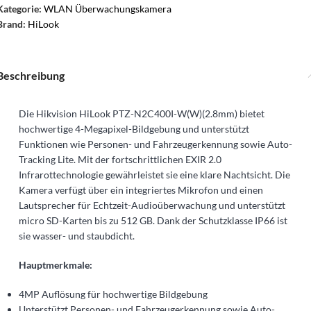
Kategorie:
WLAN Überwachungskamera
Brand:
HiLook
Beschreibung
Die Hikvision HiLook PTZ-N2C400I-W(W)(2.8mm) bietet
hochwertige 4-Megapixel-Bildgebung und unterstützt
Funktionen wie Personen- und Fahrzeugerkennung sowie Auto-
Tracking Lite. Mit der fortschrittlichen EXIR 2.0
Infrarottechnologie gewährleistet sie eine klare Nachtsicht. Die
Kamera verfügt über ein integriertes Mikrofon und einen
Lautsprecher für Echtzeit-Audioüberwachung und unterstützt
micro SD-Karten bis zu 512 GB. Dank der Schutzklasse IP66 ist
sie wasser- und staubdicht.
Hauptmerkmale:
4MP Auflösung für hochwertige Bildgebung
Unterstützt Personen- und Fahrzeugerkennung sowie Auto-