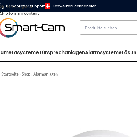
Persönlicher Support
Schweizer Fachhändler
Skip to navigation
Skip to main content
Kamerasysteme
Türsprechanlagen
Alarmsysteme
Lösun
Startseite
Shop
Alarmanlagen