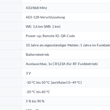
433/868 MHz
AES-128-Verschlüsselung
WE: 1,6 km (WB: 1 km)
Power-up, Remote-ID, QR-Code
10 Jahre als eigenständiger Melder; 5 Jahre im Funkbet
Batteriebetrieb
Austauschbar, 1x CR123A (für RF-Funkbetrieb)
3 V
-10 °C bis 50 °C (zertifiziert 0–49 °C)
-20 °C bis 60 °C
5 % bis 90 %