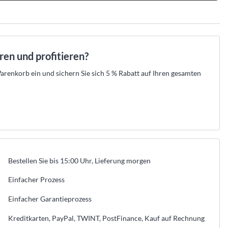
.
raht-Verkabelung und
 Ihr Set aus Zentrale, Meldern und Sirenen
empfehlen die passende Lösung und erstellen
n.
en.
Ihre Offerte zum Festpreis.
tahlschutz
den →
t beraten lassen →
Kostenlos beraten lassen →
r
er
eller Hikvision-Partner
★
Offizieller Hikvision-Partner
52 525 89 88
 aus der Schweiz · 052 525 89 88
Beratung aus der Schweiz · 052 525 89 88
aren und profitieren?
renkorb ein und sichern Sie sich 5 % Rabatt auf Ihren gesamten
→
→
→
n
egorie anzeigen
les aus dieser Kategorie anzeigen
Bestellen Sie bis 15:00 Uhr, Lieferung morgen
Einfacher Prozess
Einfacher Garantieprozess
Kreditkarten, PayPal, TWINT, PostFinance, Kauf auf Rechnung