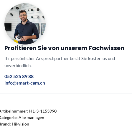
Profitieren Sie von unserem Fachwissen
Ihr persönlicher Ansprechpartner berät Sie kostenlos und
unverbindlich.
052 525 89 88
info@smart-cam.ch
Artikelnummer:
H1-3-1153990
Kategorie:
Alarmanlagen
Brand:
Hikvision