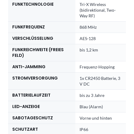
FUNKTECHNOLOGIE
Tri-X Wireless
(bidirektional, Two-
Way RF)
FUNKFREQUENZ
868 MHz
VERSCHLÜSSELUNG
AES-128
FUNKREICHWEITE (FREIES
bis 1,2 km
FELD)
ANTI-JAMMING
Frequenz-Hopping
STROMVERSORGUNG
1x CR2450 Batterie, 3
V DC
BATTERIELAUFZEIT
bis zu 3 Jahre
LED-ANZEIGE
Blau (Alarm)
SABOTAGESCHUTZ
Vorne und hinten
SCHUTZART
IP66