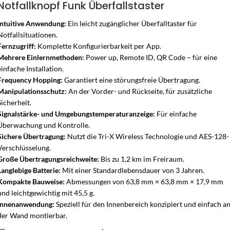
Notfallknopf Funk Überfallstaster
Intuitive Anwendung:
Ein leicht zugänglicher Überfalltaster für
Notfallsituationen.
Fernzugriff:
Komplette Konfigurierbarkeit per App.
Mehrere Einlernmethoden:
Power up, Remote ID, QR Code – für eine
einfache Installation.
Frequency Hopping:
Garantiert eine störungsfreie Übertragung.
Manipulationsschutz:
An der Vorder- und Rückseite, für zusätzliche
Sicherheit.
Signalstärke- und Umgebungstemperaturanzeige:
Für einfache
Überwachung und Kontrolle.
Sichere Übertragung:
Nutzt die Tri-X Wireless Technologie und AES-128-
Verschlüsselung.
Große Übertragungsreichweite:
Bis zu 1,2 km im Freiraum.
Langlebige Batterie:
Mit einer Standardlebensdauer von 3 Jahren.
Kompakte Bauweise:
Abmessungen von 63,8 mm × 63,8 mm × 17,9 mm
und leichtgewichtig mit 45,5 g.
Innenanwendung:
Speziell für den Innenbereich konzipiert und einfach a
der Wand montierbar.