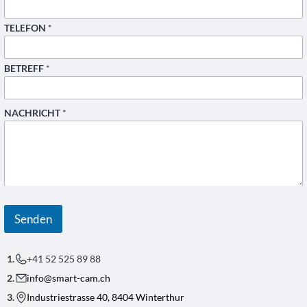
TELEFON
*
BETREFF
*
NACHRICHT
*
E
-
M
Senden
A
I
L
+41 52 525 89 88
-
A
info@smart-cam.ch
D
R
Industriestrasse 40, 8404 Winterthur
E