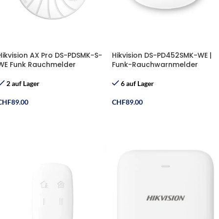
Hikvision AX Pro DS-PDSMK-S-
Hikvision DS-PD452SMK-WE |
WE Funk Rauchmelder
Funk-Rauchwarnmelder
2 auf Lager
6 auf Lager
CHF
89.00
CHF
89.00
In Den Warenkorb
In Den Warenkorb