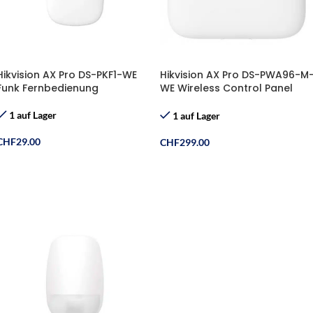
Hikvision AX Pro DS-PKF1-WE
Hikvision AX Pro DS-PWA96-M
Funk Fernbedienung
WE Wireless Control Panel
Funkalarmanlage
1 auf Lager
1 auf Lager
CHF
29.00
CHF
299.00
In Den Warenkorb
In Den Warenkorb