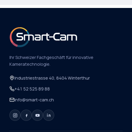
S
S
E
N
A
M
E
*
Ihr Schweizer Fachgeschäft für innovative
Kameratechnologie.
Industriestrasse 40, 8404 Winterthur
+41 52 525 89 88
info@smart-cam.ch