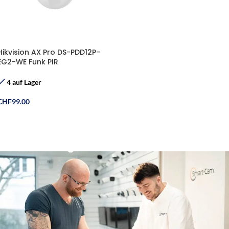
Hikvision AX Pro DS-PDD12P-
EG2-WE Funk PIR
Vorhangmelder
4 auf Lager
CHF
99.00
In Den Warenkorb