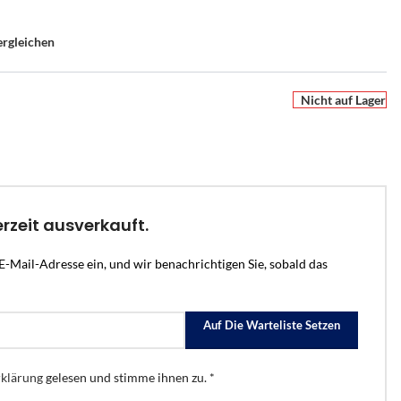
ergleichen
Nicht auf Lager
erzeit ausverkauft.
E-Mail-Adresse ein, und wir benachrichtigen Sie, sobald das
UCHSCHUTZ-BERATUNG
PERSÖNLICHE BERATUNG
Auf Die Warteliste Setzen
r
en Sie es
he Alarmanlage passt zu
Nicht sicher, welche Lösung
ion
m Zuhause?
passt?
e
klärung
gelesen und stimme ihnen zu. *
ten –
s Zuhause – mit Bild
armanlagen von Hikvision AX PRO – wir
Sagen Sie uns, was Sie schützen möchten – wir