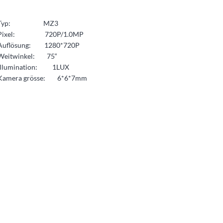
Typ: MZ3
Pixel: 720P/1.0MP
Auflösung: 1280*720P
Weitwinkel: 75“
Illumination: 1LUX
Kamera grösse: 6*6*7mm