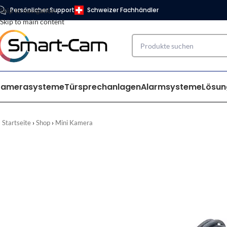
Persönlicher Support
Schweizer Fachhändler
Skip to navigation
Skip to main content
Kamerasysteme
Türsprechanlagen
Alarmsysteme
Lösun
Startseite
Shop
Mini Kamera