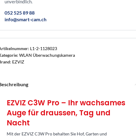
unverbindlich.
052 525 89 88
info@smart-cam.ch
Artikelnummer:
L1-2-1128023
Kategorie:
WLAN Überwachungskamera
Brand:
EZVIZ
Beschreibung
EZVIZ C3W Pro – Ihr wachsames
Auge für draussen, Tag und
Nacht
Mit der EZVIZ C3W Pro behalten Sie Hof, Garten und