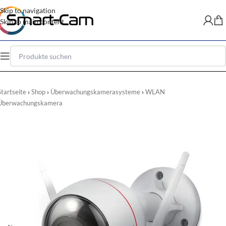
Skip to navigation
Skip to main content
Startseite
Shop
Überwachungskamerasysteme
WLAN
Überwachungskamera