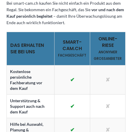
Bei smart-cam.ch kaufen Sie nicht einfach ein Produkt aus dem
Regal. Sie bekommen ein Fachgeschäft, das Sie
vor und nach dem
Kauf persönlich begleitet
– damit Ihre Überwachungslösung am
Ende auch wirklich funktioniert.
ONLINE-
SMART-
DAS ERHALTEN
RIESE
CAM.CH
SIE BEI UNS
ANONYMER
FACHGESCHÄFT
GROSSANBIETER
Kostenlose
persönliche
✔
✘
Fachberatung vor
dem Kauf
Unterstützung &
✔
✘
Support auch nach
dem Kauf
Hilfe bei Auswahl,
✔
✘
Planung &