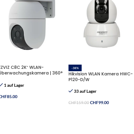
EZVIZ C8C 2K⁺ WLAN-
-38%
Überwachungskamera | 360°
Hikvision WLAN Kamera HWC-
Sicht & KI-Erkennung
P120-D/W
1 auf Lager
33 auf Lager
CHF
85.00
CHF
99.00
CHF
159.00
In Den Warenkorb
In Den Warenkorb