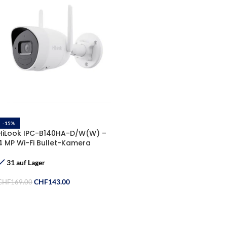
-15%
HiLook IPC-B140HA-D/W(W) –
4 MP Wi-Fi Bullet-Kamera
31 auf Lager
CHF
143.00
CHF
169.00
In Den Warenkorb