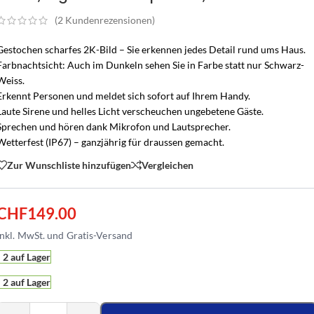
(
2
Kundenrezensionen)
Gestochen scharfes 2K-Bild – Sie erkennen jedes Detail rund ums Haus.
Farbnachtsicht: Auch im Dunkeln sehen Sie in Farbe statt nur Schwarz-
Weiss.
Erkennt Personen und meldet sich sofort auf Ihrem Handy.
Laute Sirene und helles Licht verscheuchen ungebetene Gäste.
Sprechen und hören dank Mikrofon und Lautsprecher.
Wetterfest (IP67) – ganzjährig für draussen gemacht.
Zur Wunschliste hinzufügen
Vergleichen
CHF
149.00
2 auf Lager
2 auf Lager