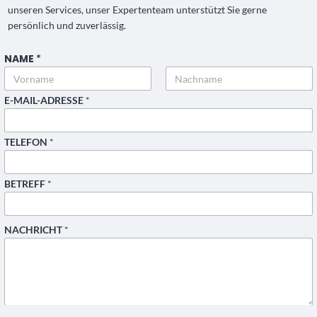
unseren Services, unser Expertenteam unterstützt Sie gerne
persönlich und zuverlässig.
NAME
*
Vorname
Nachname
*
E-MAIL-ADRESSE
*
E
-
M
TELEFON
*
A
I
L
-
BETREFF
*
A
D
R
E
NACHRICHT
*
S
S
E
T
E
L
E
F