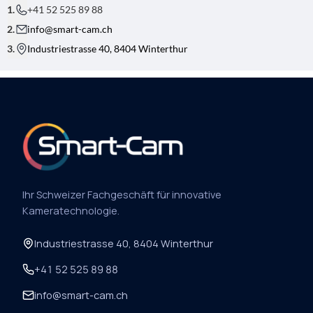
L
+41 52 525 89 88
-
A
info@smart-cam.ch
D
R
Industriestrasse 40, 8404 Winterthur
E
S
S
E
*
*
Ihr Schweizer Fachgeschäft für innovative
Kameratechnologie.
Industriestrasse 40, 8404 Winterthur
+41 52 525 89 88
info@smart-cam.ch