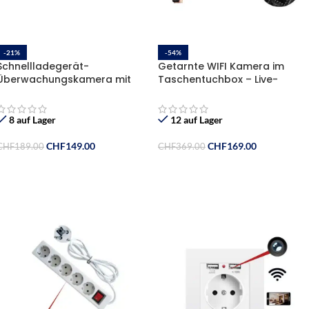
-21%
-54%
Schnellladegerät-
Getarnte WIFI Kamera im
Überwachungskamera mit
Taschentuchbox – Live-
Fernüberwachung und
Vorschau
Nachtsicht
8 auf Lager
12 auf Lager
CHF
149.00
CHF
169.00
CHF
189.00
CHF
369.00
In Den Warenkorb
In Den Warenkorb