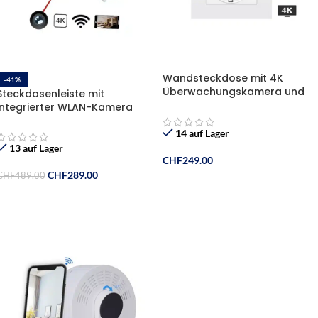
Wandsteckdose mit 4K
-41%
Überwachungskamera und
Steckdosenleiste mit
Dual-USB-Anschluss
integrierter WLAN-Kamera
14 auf Lager
13 auf Lager
CHF
249.00
CHF
289.00
CHF
489.00
In Den Warenkorb
In Den Warenkorb