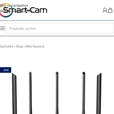
Skip to navigation
Skip to main content
Startseite
Shop
Mini Kamera
-10%