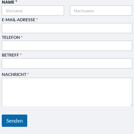
NAME
*
Vorname
Nachname
E-MAIL-ADRESSE
*
TELEFON
*
BETREFF
*
NACHRICHT
*
E
-
M
Senden
A
I