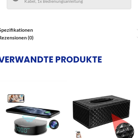
Kabel, 1x Bedienungsanleitung
Spezifikationen
Rezensionen (0)
VERWANDTE PRODUKTE