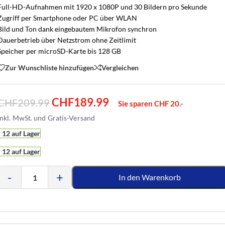
Full-HD-Aufnahmen mit 1920 x 1080P und 30 Bildern pro Sekunde
Zugriff per Smartphone oder PC über WLAN
Bild und Ton dank eingebautem Mikrofon synchron
Dauerbetrieb über Netzstrom ohne Zeitlimit
Speicher per microSD-Karte bis 128 GB
Zur Wunschliste hinzufügen
Vergleichen
CHF
189.99
CHF
209.99
Sie sparen CHF 20.-
12 auf Lager
12 auf Lager
-
+
In den Warenkorb