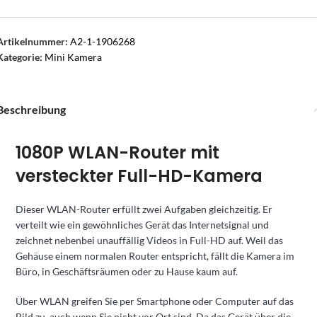
Artikelnummer:
A2-1-1906268
Kategorie:
Mini Kamera
Beschreibung
1080P WLAN-Router mit
versteckter Full-HD-Kamera
Dieser WLAN-Router erfüllt zwei Aufgaben gleichzeitig. Er
verteilt wie ein gewöhnliches Gerät das Internetsignal und
zeichnet nebenbei unauffällig Videos in Full-HD auf. Weil das
Gehäuse einem normalen Router entspricht, fällt die Kamera im
Büro, in Geschäftsräumen oder zu Hause kaum auf.
Über WLAN greifen Sie per Smartphone oder Computer auf das
Bild zu, auch wenn Sie nicht vor Ort sind. Da das Gerät über die