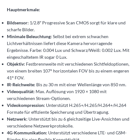
Hauptmerkmale:
Bildsensor:
1/2.8″ Progressive Scan CMOS sorgt für klare und
scharfe Bilder.
Minimale Beleuchtung:
Selbst bei extrem schwachen
Lichtverhältnissen liefert diese Kamera hervorragende
Ergebnisse. Farbe: 0.004 Lux und Schwarz/Weiß: 0.002 Lux. Mit
eingeschaltetem IR sogar 0 Lux.
Objektiv:
Festbrennweite mit verschiedenen Sichtfeldoptionen,
von einem breiten 107° horizontalen FOV bis zu einem engeren
41° FOV.
IR-Reichweite:
Bis zu 30 m mit einer Wellenlänge von 850 nm.
Videoqualität:
Max. Auflösung von 1920 × 1080 mit
verschiedenen Stream-Optionen.
Videokompression:
Unterstützt H.265+/H.265/H.264+/H.264
Formate für effiziente Speicherung und Übertragung.
Netzwerk:
Unterstützt bis zu 6 gleichzeitige Live-Ansichten und
verschiedene Netzwerkprotokolle.
4G-Kommunikation:
Unterstützt verschiedene LTE- und GSM-
Bänder für eine flexible Konnektivität.