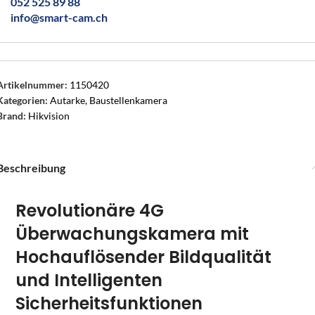
052 525 89 88
info@smart-cam.ch
Artikelnummer:
1150420
Kategorien:
Autarke
,
Baustellenkamera
Brand:
Hikvision
Beschreibung
Revolutionäre 4G
Überwachungskamera mit
Hochauflösender Bildqualität
und Intelligenten
Sicherheitsfunktionen