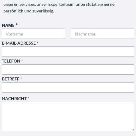
unseren Services, unser Expertenteam unterstützt Sie gerne
persönlich und zuverlässig.
NAME
*
Vorname
Nachname
E-MAIL-ADRESSE
*
TELEFON
*
BETREFF
*
N
NACHRICHT
*
A
C
H
R
I
C
H