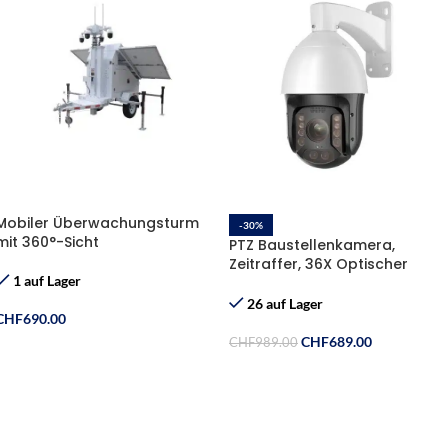
Mobiler Überwachungsturm
-30%
mit 360°-Sicht
PTZ Baustellenkamera,
Zeitraffer, 36X Optischer
1 auf Lager
Zoom, Zwei-Wege Audio,
Wasserdicht, Infrarot-
26 auf Lager
CHF
690.00
Nachtsicht bis zu 300m
CHF
689.00
CHF
989.00
In Den Warenkorb
In Den Warenkorb