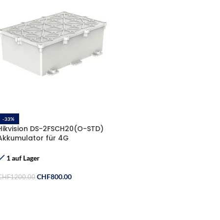
-33%
Hikvision DS-2FSCH20(O-STD)
Akkumulator für 4G
Baustellenkamera Solar-Sets
DS-2XS6A87G1-L/C32S80
1 auf Lager
CHF
800.00
CHF
1200.00
In Den Warenkorb