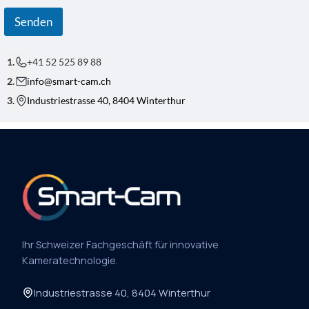
T
N
Senden
A
C
H
R
+41 52 525 89 88
I
C
info@smart-cam.ch
H
Industriestrasse 40, 8404 Winterthur
T
*
Ihr Schweizer Fachgeschäft für innovative
Kameratechnologie.
Industriestrasse 40, 8404 Winterthur