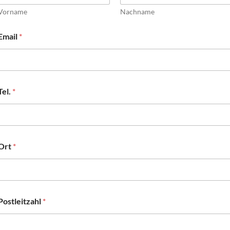
Vorname
Nachname
Email
*
Tel.
*
Ort
*
Postleitzahl
*