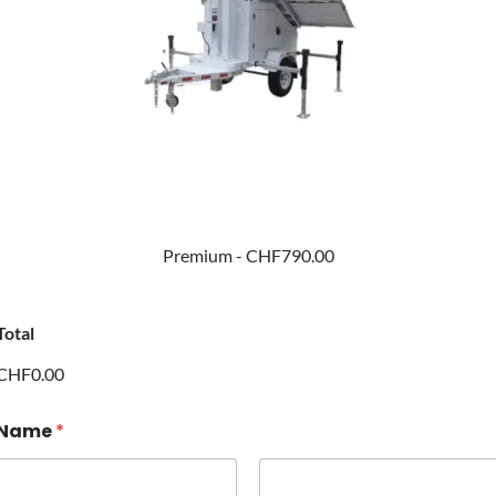
Premium -
CHF790.00
Total
CHF0.00
Name
*