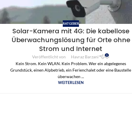
RATGEBER
Solar-Kamera mit 4G: Die kabellose
Überwachungslösung für Orte ohne
Strom und Internet
0
Veröffentlicht von
Havraz Barzani
Kein Strom. Kein WLAN. Kein Problem. Wer ein abgelegenes
Grundstück, einen Alpbetrieb, ein Ferienchalet oder eine Baustelle
überwachen ...
WEITERLESEN
NACH ANSCHLUSS
KATEGORIEN
SETS, AUFZEIC
ALARMSYSTEME
Überwachungskameras – Übersicht
Komplettsysteme / 2-Draht / PoE
Komplett-Sets
Alarmanlagen – 
Alle Systeme & Beratung
alles aufeinander abgestimmt
Kameras + Rekorde
Einbruchschutz fü
Kundenprojekte
Aussenstationen / Kamera
Rekorder / NVR
Alarm-Sets
Referenzen aus der Praxis
Klingel mit Kamera
Aufzeichnung rund 
fertig kombiniert, s