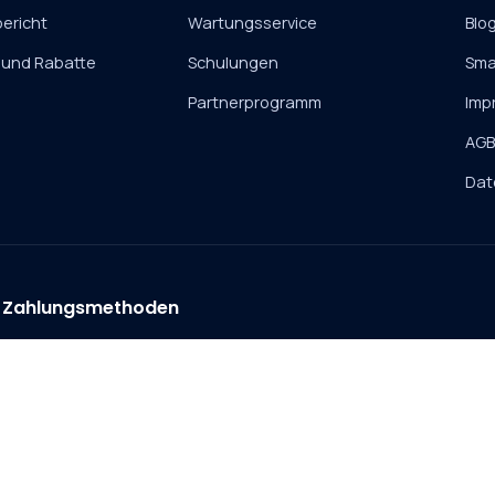
ericht
Wartungsservice
Blo
 und Rabatte
Schulungen
Sma
Partnerprogramm
Imp
AG
Dat
Zahlungsmethoden
Vorkasse
Rechnung