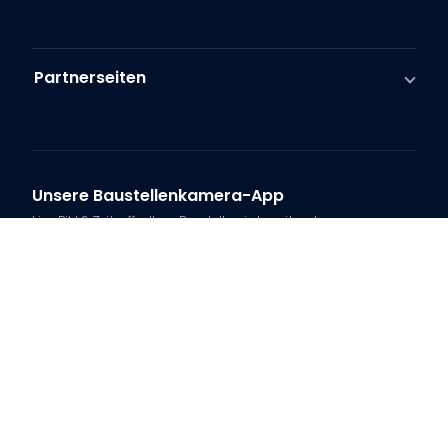
Partnerseiten
Unsere Baustellenkamera-App
Live-Bild & Zeitraffer Ihrer Baustelle – jederzeit unterwegs
Zahlungsmethoden
Vorkasse
Rechnung
Versand