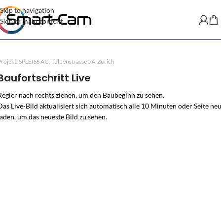
Skip to navigation
Skip to main content
Projekt: SPLEISS AG, Tulpenstrasse 5A-Zürich
Baufortschritt Live
Regler nach rechts ziehen, um den Baubeginn zu sehen.
Das Live-Bild aktualisiert sich automatisch alle 10 Minuten oder Seite ne
laden, um das neueste Bild zu sehen.
↔
BAUBEGINN
AKTUELL (LIVE)